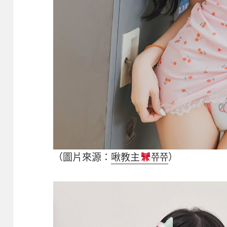
（圖片來源：
啾教主
쮸쮸
）