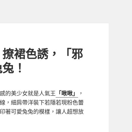
」撩裙色誘，「邪
兔兔！
感的美少女就是人氣王
「啾啾」
，
線，細肩帶洋裝下若隱若現粉色蕾
印著可愛兔兔的模樣，讓人超想放