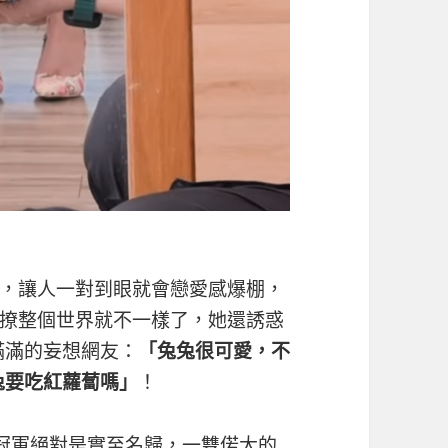
，讓人一對到眼就會戀愛感爆棚，
撩整個世界就不一樣了，她還誘惑
滿滿的妄想網友：
「兔兔很可愛，不
兔要吃紅蘿蔔嗎」
！
冠軍絕對是實至名歸，一雙偌大的