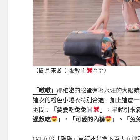
（圖片來源：
啾教主
쮸쮸
）
「啾啾」
那稚嫩的臉蛋有著水汪的大眼睛
這次的粉色小睡衣特別合適，加上這麼一
地問：
「要嫑吃兔兔
」
，早就引來
過想吃
」、「可愛的內褲
」、「兔
JKF女郎
「啾啾」
曾經連莊拿下百大女郎