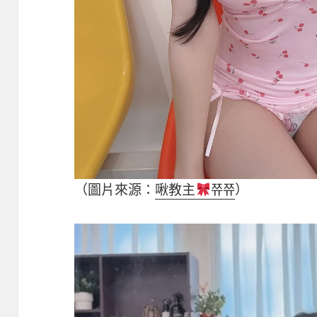
（圖片來源：
啾教主
쮸쮸
）