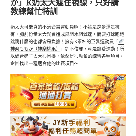
か」K奶太大遮住視線，只好請
教練幫忙特訓
奶太大可能真的不適合當運動員啊！不論是跑步還是擁
有，胸前份量太大就會造成風阻水阻減速，而要打球跑跑
跳跳什麼的也都會是負擔！擁有K罩杯的巨乳運動員「
神楽ももか（神樂桃果）
」卻不信邪，就是熱愛運動！所
以儘管奶子太大很困擾，依然是很勤奮的練習各種項目，
企圖找出一種適合他的比賽項目～