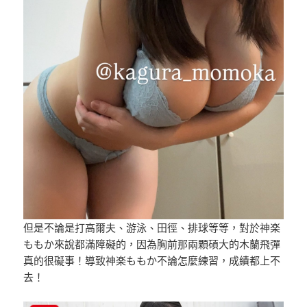
但是不論是打高爾夫、游泳、田徑、排球等等，對於神楽
ももか來說都滿障礙的，因為胸前那兩顆碩大的木蘭飛彈
真的很礙事！導致神楽ももか不論怎麼練習，成績都上不
去！