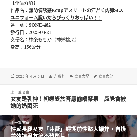
【作品介紹】
作品名：
無防備誘惑Kcupアスリートの汗だく肉弾SEX
ユニフォーム脫いだらびっくりおっぱい！！
番 號：
SONE-462
發行日：2025-03-21
女優名：
神楽ももか（神樂桃果）
身高：156公分
發
作
分
標
2025 年 4 月 5 日
許 貓妞
寫真女星
寫真女郎
佈
者
類
籤
日
文
期:
上一篇文章
章
女友是乳神！初戀終於答應偷嚐禁果 感覺會被
上
導
她的奶悶死
一
覽
篇
文
下一篇文章
章:
性感長腿女友「沐蕾」經期前性慾大爆炸，自摸
下
美體讓男友錄不雅影片！
一