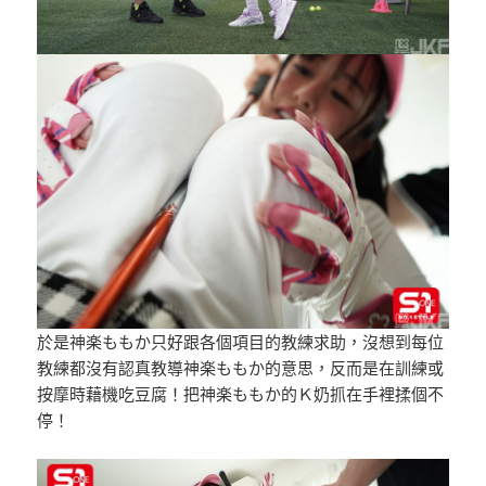
於是神楽ももか只好跟各個項目的教練求助，沒想到每位
教練都沒有認真教導神楽ももか的意思，反而是在訓練或
按摩時藉機吃豆腐！把神楽ももか的Ｋ奶抓在手裡揉個不
停！