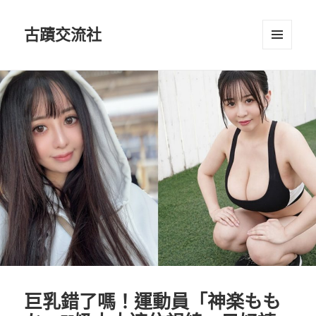
古蹟交流社
選單及
小工具
巨乳錯了嗎！運動員「神楽もも