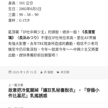
身高：161 公分
生日：2002年6月1日
三圍：90 – 58 – 90
罩杯：G CUP
能頂著「IP社中興少主」的頭銜，絕非一般！
《長濱蜜
璃》（⻑浜みつり）
不僅在IP社地位崇高，更在AV界擁
有強大影響。去年TRE現身所造成的轟動，相信不少老司
機至今仍印象深刻，今年～就是今年～～中興少主又將要
出動，趕快準備好前往朝聖吧！
發
作
分
2025 年 5 月 15 日
許 貓妞
未分類
佈
者
類
日
文
期:
上一篇文章
章
故意把冷氣關掉「讓巨乳秘書脫衣」，「穿極小
上
導
件比基尼」乳搖誘惑
一
覽
篇
文