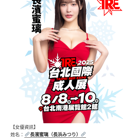
【女優資訊】
姓名：
長濱蜜璃（長浜みつり）