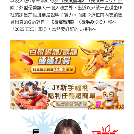
以及天然G罩杯爆紅的
《長濱蜜璃》（⻑浜みつり）
除了外型優勢讓人一眼入魂之外，出道以來就一直穩坐IP
社的銷售前段班更是證明了實力。而如今這位前內衣銷售
員出身的G奶銷售王
《長濱蜜璃》（⻑浜みつり）
將在
「2025 TRE」現身，當然要好好的支持啦～