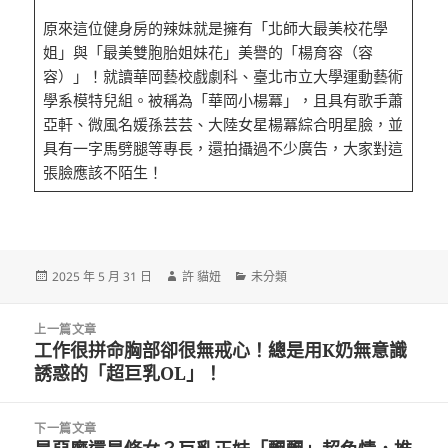
原來這位健身房的辣妹就是擁有「北師大最美校花學
姐」與「最美雙胞胎姐妹花」美譽的「楊育容（容
容）」！就讀華岡藝校戲劇科、臺北市立大學運動藝術
學系模特兒組。被稱為「華岡小楊冪」，且具有歌手蕭
亞軒、微風名媛孫芸芸、大陸女星楊冪綜合明星臉，並
具有一字馬劈腿等專長，還拍攝過不少廣告，大家對這
張臉應該不陌生！
發
作
分
2025 年 5 月 31 日
許 貓妞
未分類
佈
者
類
日
文
期:
上一篇文章
章
工作很拼命胸部卻很無戒心！總是用K奶無意識
上
導
誘惑的「超巨乳OL」！
一
覽
篇
文
下一篇文章
章: