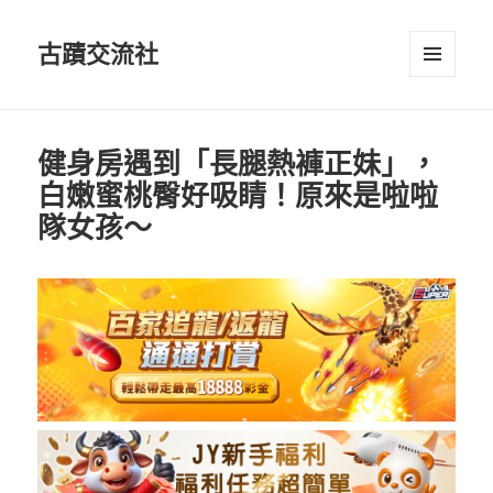
古蹟交流社
選單及
小工具
健身房遇到「長腿熱褲正妹」，
白嫩蜜桃臀好吸睛！原來是啦啦
隊女孩～