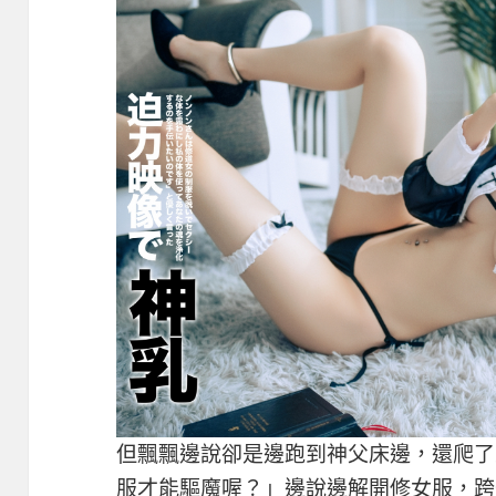
但飄飄邊說卻是邊跑到神父床邊，還爬了
服才能驅魔喔？」邊說邊解開修女服，跨