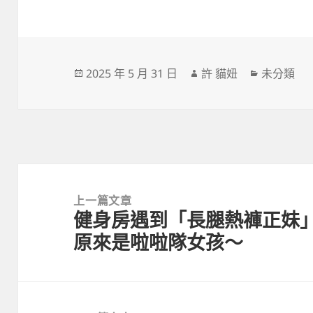
發
作
分
2025 年 5 月 31 日
許 貓妞
未分類
佈
者
類
日
期:
文
章
上一篇文章
健身房遇到「長腿熱褲正妹
導
上
原來是啦啦隊女孩～
覽
一
篇
文
章: