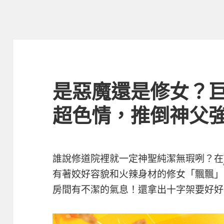
是惡魔還是修女？
超色情，推倒神父
誰說修道院裡就一定神聖純潔無瑕咧？在
有著姣好容貌和火辣身材的修女「飄飄」
房間有不潔的氣息！還拿出十字架要好好