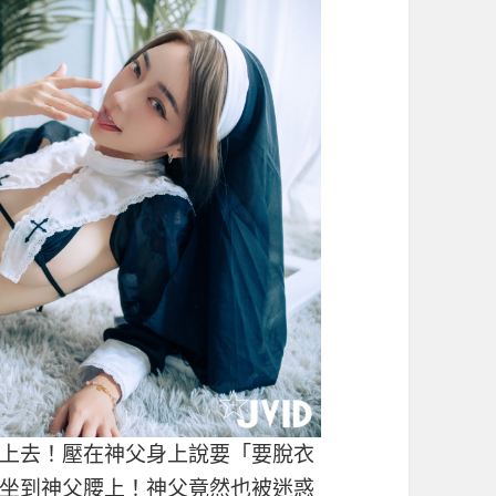
上去！壓在神父身上說要「要脫衣
坐到神父腰上！神父竟然也被迷惑