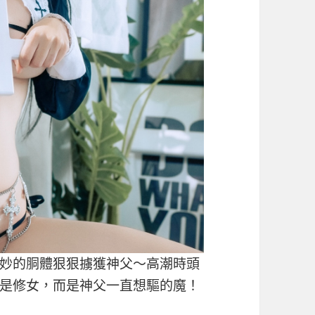
妙的胴體狠狠擄獲神父～高潮時頭
是修女，而是神父一直想驅的魔！