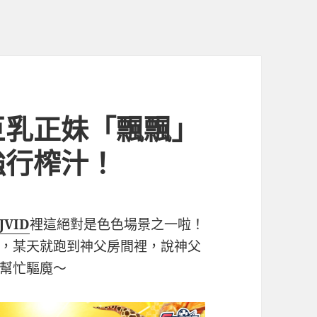
巨乳正妹「飄飄」
強行榨汁！
JVID
裡這絕對是色色場景之一啦！
，某天就跑到神父房間裡，說神父
幫忙驅魔～