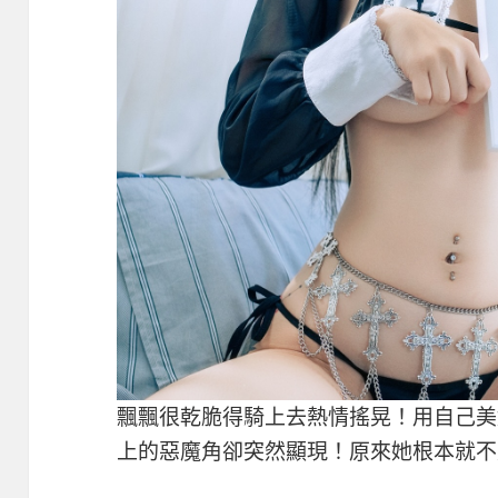
飄飄很乾脆得騎上去熱情搖晃！用自己美
上的惡魔角卻突然顯現！原來她根本就不