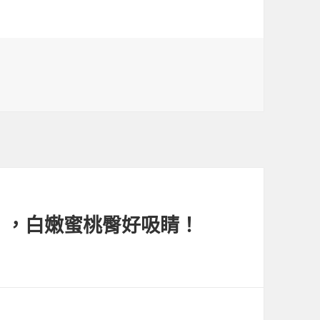
」，白嫩蜜桃臀好吸睛！