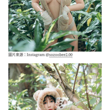
圖片來源：Instagram @
sozoobee2.00