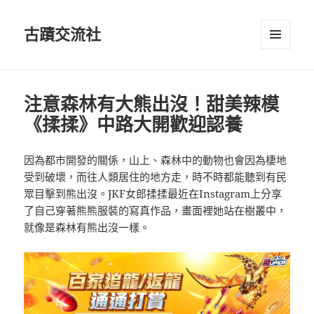
古蹟交流社
選單及
小工具
注意森林有大熊出沒！甜美辣模
《揉揉》中路大開歡迎認養
因為都市開發的關係，山上、森林中的動物也會因為棲地
受到破壞，而往人類居住的地方走，時不時都能聽到有民
眾目擊到熊出沒。JKF女郎揉揉最近在Instagram上分享
了自己穿著熊熊服裝的寫真作品，畫面裡她站在樹叢中，
就像是森林有熊出沒一樣。