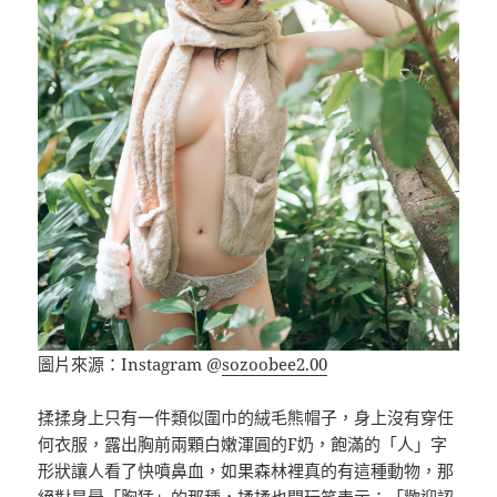
圖片來源：Instagram @
sozoobee2.00
揉揉身上只有一件類似圍巾的絨毛熊帽子，身上沒有穿任
何衣服，露出胸前兩顆白嫩渾圓的F奶，飽滿的「人」字
形狀讓人看了快噴鼻血，如果森林裡真的有這種動物，那
絕對是最「胸猛」的那種，揉揉也開玩笑表示：「歡迎認