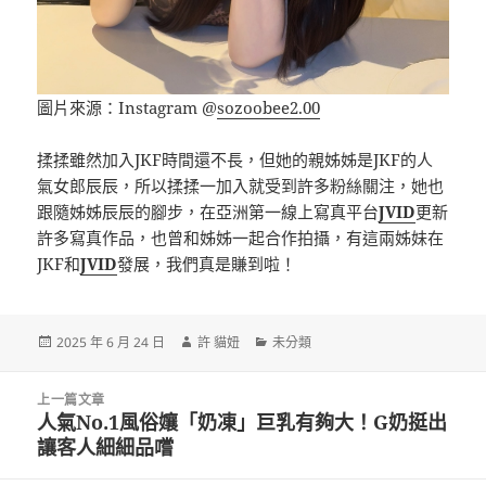
圖片來源：Instagram @
sozoobee2.00
揉揉雖然加入JKF時間還不長，但她的親姊姊是JKF的人
氣女郎辰辰，所以揉揉一加入就受到許多粉絲關注，她也
跟隨姊姊辰辰的腳步，在亞洲第一線上寫真平台
JVID
更新
許多寫真作品，也曾和姊姊一起合作拍攝，有這兩姊妹在
JKF和
JVID
發展，我們真是賺到啦！
發
作
分
2025 年 6 月 24 日
許 貓妞
未分類
佈
者
類
日
文
期:
上一篇文章
章
人氣No.1風俗孃「奶凍」巨乳有夠大！G奶挺出
上
導
讓客人細細品嚐
一
覽
篇