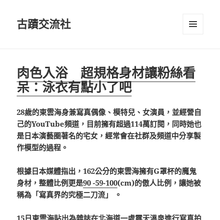
古蹟交流社
選單及
小工具
肉色入浴 超規格身材讓粉絲看
呆：泳衣有點小了吧
28歲的東雲海身兼寫真偶像、模特兒、女演員，並經營自
己的YouTube頻道，目前擁有超過114萬訂閱，同時她也
是日本演藝圈著名的宅女，經常會在社群及頻道中分享製
作模型的過程。
根據日本媒體指出，162公分的東雲海擁有G罩杯的魔鬼
身材，整體比例更是
90 -59-100
(cm)的傲人比例，讓她被
稱為「寫真界的究極二刀流」 。
15日東雲海貼出為雜誌在北海道一處露天溫泉進行寫真拍