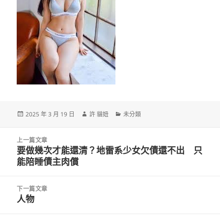
發
作
分
2025 年 3 月 19 日
許 貓妞
未分類
佈
者
類
日
文
期:
上一篇文章
章
要做幾次才能還清？地雷系少女欠債還不出 只
上
導
能陪睡債主肉償
一
覽
篇
文
下一篇文章
章:
人物
下
一