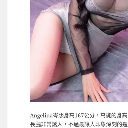
Angelina岑熙身高167公分，高挑
長腿非常誘人，不過最讓人印象深刻的還