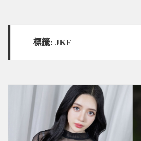
標籤:
JKF