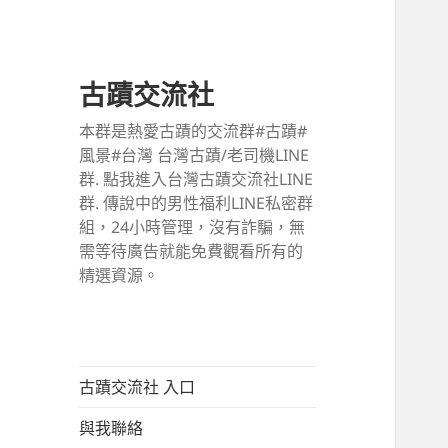
古蹟交流社
本群是熱愛古蹟的交流群#古蹟#
風景#台灣 台灣古蹟/老司機LINE
群. 點我進入台灣古蹟交流社LINE
群. 傳說中的男性福利LINE私密群
組，24小時管理，沒有詐騙，無
需等待廣告就能免費觀看所有的
精選資源。
古蹟交流社 入口
與我聯絡